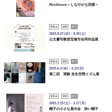
Resilience～しなやかな回復～
展覧会
貸館
終了
2025.8.27（水） - 8.30（土）
公文書写教室宝塚市合同作品展
展覧会
貸館
終了
2025.6.4（水） - 6.15（日）
第二回 実験 未生空間イズム展
展覧会
貸館
終了
2025.3.15（土） - 3.17（月）
帽子の小さな展示会 快い帽子