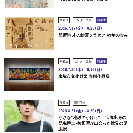
展覧会
センター主催
開催中
2026.7.17（金） - 8.23（日）
星野尚 木の絵画タラセア 45年の歩み
展覧会
センター主催
開催中
2026.7.30（木） - 8.16（日）
宝塚市文化財団 寄贈作品展
展覧会
開催予定
2026.8.21（金） - 8.30（日）
小さな“地球のかけら” ―宝塚出身の
昆虫博士・牧田習が出会った世界の昆
虫展