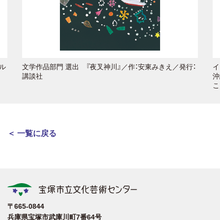
ル
文学作品部門 選出 『夜叉神川』／作：安東みきえ／発行：
イ
講談社
沖
こ
＜ 一覧に戻る
〒665-0844
兵庫県宝塚市武庫川町7番64号