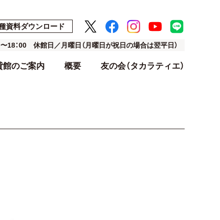
種資料ダウンロード
00〜18：00 休館日／月曜日（月曜日が祝日の場合は翌平日）
貸館のご案内
概要
友の会（タカラティエ）
ト
ト
アクセス・駐車場
利用料金表
設計・デザイン