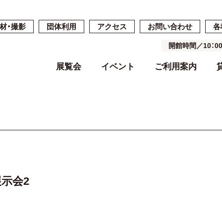
材・撮影
団体利用
アクセス
お問い合わせ
各
開館時間／10：
展覧会
イベント
ご利用案内
開催中・開催予定の展覧会
開催中・開催予定のイベント
開館時間・休館日・料金
ご予約・ご利用の流れ
ごあいさつ
過去の展覧会
過去のイベン
施設案内
施設詳細
基本コンセプ
よくある質問
空き状況
沿革
示会2