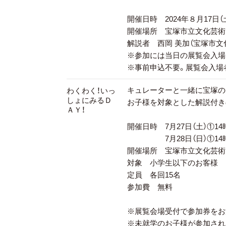
開催日時 2024年８月17日（土
開催場所 宝塚市立文化芸術
解説者 西岡 美加（宝塚市文
※参加には当日の展覧会入場券
※事前申込不要。展覧会入場
キュレーターと一緒に宝塚の
わくわく！いっ
しょにみるＤ
お子様を対象とした解説付き
ＡＹ！
開催日時 7月27日（土）①14
7月28日（日）①14時～
開催場所 宝塚市立文化芸術
対象 小学生以下のお客様
定員 各回15名
参加費 無料
※展覧会場受付で参加券をお
※未就学のお子様が参加され