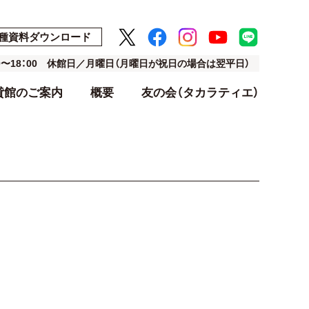
種資料ダウンロード
00〜18：00 休館日／月曜日（月曜日が祝日の場合は翌平日）
貸館のご案内
概要
友の会（タカラティエ）
ト
ト
アクセス・駐車場
利用料金表
設計・デザイン