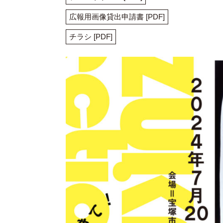
広報用画像貸出申請書 [PDF]
チラシ [PDF]