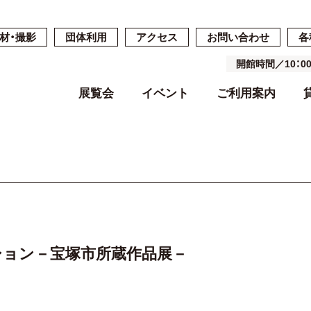
材・撮影
団体利用
アクセス
お問い合わせ
各
開館時間／10：
展覧会
イベント
ご利用案内
開催中・開催予定の展覧会
開催中・開催予定のイベント
開館時間・休館日・料金
ご予約・ご利用の流れ
ごあいさつ
過去の展覧会
過去のイベン
施設案内
施設詳細
基本コンセプ
よくある質問
空き状況
沿革
ション－宝塚市所蔵作品展－