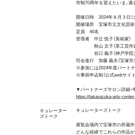
市制70周年を迎えたいま、
開催日時 2024年８月３日（土）1
開催場所 宝塚市立文化芸術
定員 40名
登壇者 中辻󠄀 悦子（美術家）
秋山 文子（革工芸作家・
谷口 義子（神戸学院大学
司会進行 加藤 義夫（宝塚市
※参加には2024年度パートナ
※事前申込制（公式webサイト
▼パートナーズサロン詳細・
https://takarazuka-arts-center
キュレーターズトーク
キュレーター
ズトーク
展覧会場内で宝塚市の所蔵作
どんな経緯でこれらの作品が