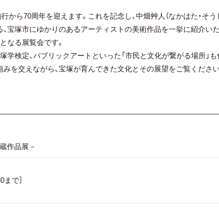
制施行から70周年を迎えます。これを記念し、中畑艸人（なかはた・そう
る、宝塚市にゆかりのあるアーティストの美術作品を一挙に紹介い
場となる展覧会です。
塚学検定、パブリックアートといった「市民と文化が繋がる場所」も
組みを交えながら、宝塚が育んできた文化とその展望をご覧ください
蔵作品展－
30まで］