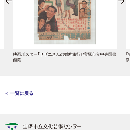
映画ポスター「サザエさんの婚約旅行」/宝塚市立中央図書
「
館蔵
祭
＜ 一覧に戻る