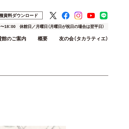
種資料ダウンロード
00〜18：00 休館日／月曜日（月曜日が祝日の場合は翌平日）
貸館のご案内
概要
友の会（タカラティエ）
ト
ト
アクセス・駐車場
利用料金表
設計・デザイン