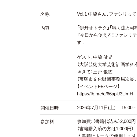
Vol.1 中脇さん、ファシリっ
名称
「伊丹オトラク」「鳴く虫と郷
内容
『今日から使える！ファシリ
す。
ゲスト：中脇 健児
（大阪芸術大学芸術計画学科
ききて：三戸 俊徳
（宝塚市文化財団事務局次長
【イベントFBページ】
https://fb.me/e/66apU3UmH
2026年7月11日(土) 15:00～1
開催日時
参加費：（書籍代込み）2,000円
参加料
（書籍購入済の方は1,000円）
＊書籍はトークで使用します