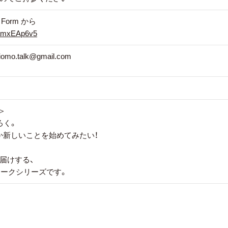
Form から
aamxEAp6v5
.talk@gmail.com
＞
ろく。
か新しいことを始めてみたい！
届けする、
トークシリーズです。