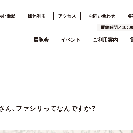
材・撮影
団体利用
アクセス
お問い合わせ
各
開館時間／10：
展覧会
イベント
ご利用案内
開催中・開催予定の展覧会
開催中・開催予定のイベント
開館時間・休館日・料金
ご予約・ご利用の流れ
ごあいさつ
過去の展覧会
過去のイベン
施設案内
施設詳細
基本コンセプ
よくある質問
空き状況
沿革
中脇さん、ファシリってなんですか？