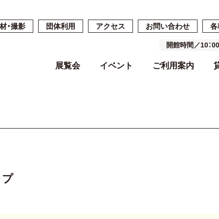
材・撮影
団体利用
アクセス
お問い合わせ
各
開館時間／10：
展覧会
イベント
ご利用案内
開催中・開催予定の展覧会
開催中・開催予定のイベント
開館時間・休館日・料金
ご予約・ご利用の流れ
ごあいさつ
過去の展覧会
過去のイベン
施設案内
施設詳細
基本コンセプ
よくある質問
空き状況
沿革
ップ