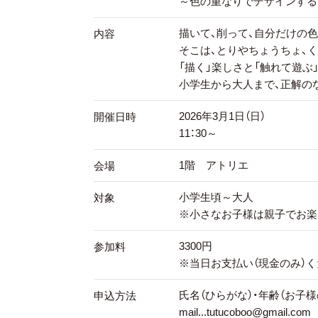
～色の重なりでデザインする
描いて、削って、自分だけの
内容
そこは、とりやちょうちょ、
「描く」楽しさと「触れて遊ぶ
小学生から大人まで、正解のな
2026年3月1日（日）
開催日時
11：30～
1階 アトリエ
会場
小学生頃～大人
対象
※小さなお子様は親子でお楽
3300円
参加料
※当日お支払い（現金のみ）
氏名（ひらがな）・年齢（お
申込方法
mail...tutucoboo@gmail.co