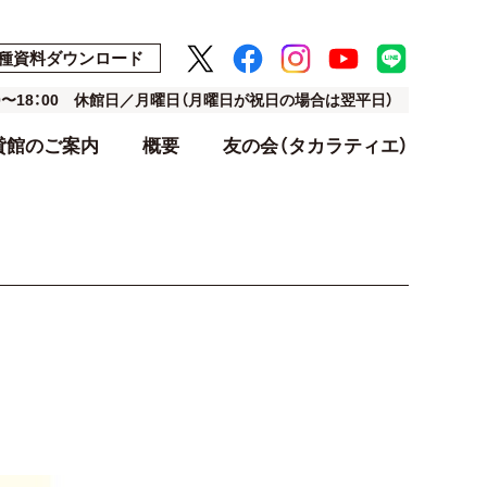
種資料ダウンロード
00〜18：00 休館日／月曜日（月曜日が祝日の場合は翌平日）
貸館のご案内
概要
友の会（タカラティエ）
ト
ト
アクセス・駐車場
利用料金表
設計・デザイン