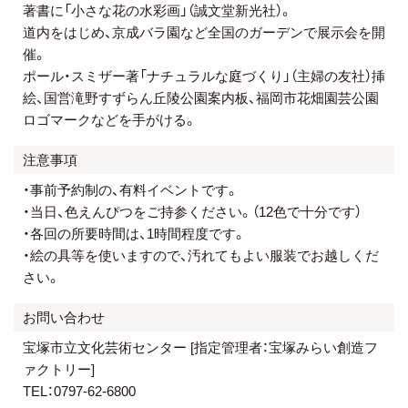
著書に「⼩さな花の⽔彩画」（誠⽂堂新光社）。
道内をはじめ、京成バラ園など全国のガーデンで展⽰会を開
催。
ポール・スミザー著「ナチュラルな庭づくり」（主婦の友社）挿
絵、国営滝野すずらん丘陵公園案内板、福岡市花畑園芸公園
ロゴマークなどを手がける。
注意事項
・事前予約制の、有料イベントです。
・当日、色えんぴつをご持参ください。（12色で十分です）
・各回の所要時間は、1時間程度です。
・絵の具等を使いますので、汚れてもよい服装でお越しくだ
さい。
お問い合わせ
宝塚市立文化芸術センター [指定管理者：宝塚みらい創造フ
ァクトリー]
TEL：0797-62-6800