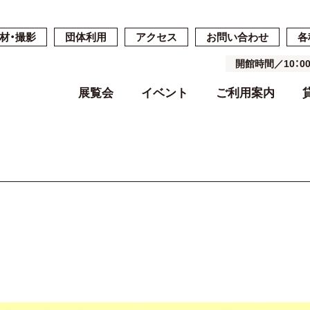
材・撮影
団体利用
アクセス
お問い合わせ
各
開館時間／10：
展覧会
イベント
ご利用案内
開催中・開催予定の展覧会
開催中・開催予定のイベント
開館時間・休館日・料金
ご予約・ご利用の流れ
ごあいさつ
過去の展覧会
過去のイベン
施設案内
施設詳細
基本コンセプ
よくある質問
空き状況
沿革