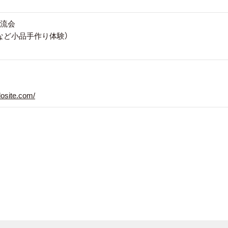
交流会
など小品手作り体験）
dosite.com/