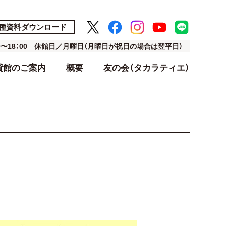
種資料ダウンロード
00〜18：00 休館日／月曜日（月曜日が祝日の場合は翌平日）
貸館のご案内
概要
友の会（タカラティエ）
ト
ト
アクセス・駐車場
利用料金表
設計・デザイン