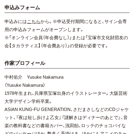
申込みフォーム
申込みには
こちら
から。※申込受付期間になると、サイン会専
用の申込みフォームがオープンします。
※「オンライン会員（年会費なし）」または「宝塚市文化財団友の
会【タカラティエ】（年会費あり）」の登録が必要です。
作家プロフィール
中村佑介 Yusuke Nakamura
（Yusuke Nakamura）
1978年生まれ、兵庫県宝塚出身のイラストレーター。大阪芸術
大学デザイン学科卒業。
ASIAN KUNG-FU GENERATION、さだまさしなどのCDジャケ
ット、『夜は短し歩けよ乙女』『謎解きはディナーのあとで』、音
楽の教科書などの書籍カバー、浅田飴、ロッテのチョコパイな
どのパッケージほか、数多く手掛ける。ほかにもアニメのキャ