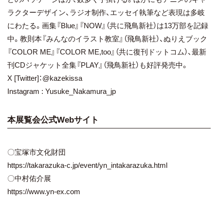
ラクターデザイン、ラジオ制作、エッセイ執筆など表現は多岐
にわたる。画集『Blue』『NOW』（共に飛鳥新社）は13万部を記録
中。教則本『みんなのイラスト教室』（飛鳥新社）、ぬりえブック
『COLOR ME』『COLOR ME,too』（共に復刊ドットコム）、最新
刊CDジャケット全集『PLAY』（飛鳥新社）も好評発売中。
X [Twitter]：@kazekissa
Instagram : Yusuke_Nakamura_jp
本展覧会公式Webサイト
〇宝塚市文化財団
https://takarazuka-c.jp/event/yn_intakarazuka.html
〇中村佑介展
https://www.yn-ex.com