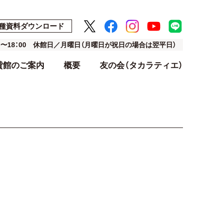
種資料ダウンロード
00〜18：00 休館日／月曜日（月曜日が祝日の場合は翌平日）
貸館のご案内
概要
友の会（タカラティエ）
ト
ト
アクセス・駐車場
利用料金表
設計・デザイン