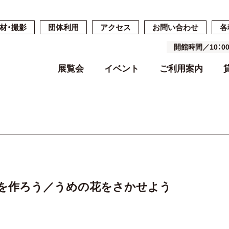
材・撮影
団体利用
アクセス
お問い合わせ
各
開館時間／10：
展覧会
イベント
ご利用案内
開催中・開催予定の展覧会
開催中・開催予定のイベント
開館時間・休館日・料金
ご予約・ご利用の流れ
ごあいさつ
過去の展覧会
過去のイベン
施設案内
施設詳細
基本コンセプ
よくある質問
空き状況
沿革
を作ろう／うめの花をさかせよう