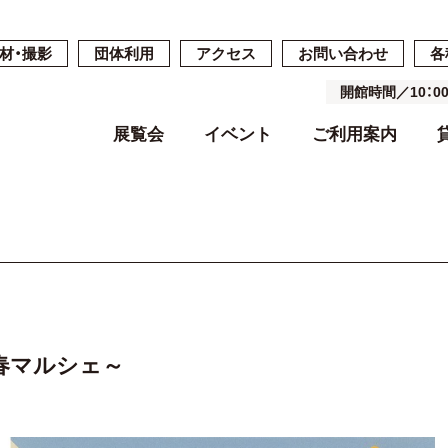
材・撮影
団体利用
アクセス
お問い合わせ
各
開館時間／10：
展覧会
イベント
ご利用案内
開催中・開催予定の展覧会
開催中・開催予定のイベント
開館時間・休館日・料金
ご予約・ご利用の流れ
ごあいさつ
過去の展覧会
過去のイベン
施設案内
施設詳細
基本コンセプ
よくある質問
空き状況
沿革
春マルシェ～