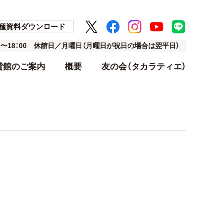
種資料ダウンロード
00〜18：00 休館日／月曜日（月曜日が祝日の場合は翌平日）
貸館のご案内
概要
友の会（タカラティエ）
ト
ト
アクセス・駐車場
利用料金表
設計・デザイン