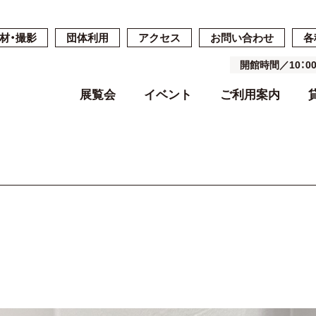
材・撮影
団体利用
アクセス
お問い合わせ
各
開館時間／10：
展覧会
イベント
ご利用案内
開催中・開催予定の展覧会
開催中・開催予定のイベント
開館時間・休館日・料金
ご予約・ご利用の流れ
ごあいさつ
過去の展覧会
過去のイベン
施設案内
施設詳細
基本コンセプ
よくある質問
空き状況
沿革