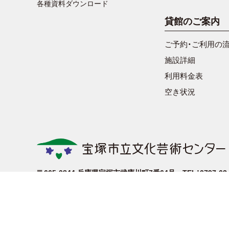
各種資料ダウンロード
貸館のご案内
ご予約・ご利用の
施設詳細
利用料金表
空き状況
〒665-0844
兵庫県宝塚市武庫川町7番64号
TEL：0797-6
開館時間：午前10時から午後6時まで
休館日：月曜日（月曜日が祝日の
宝塚市では「ヽ」のある「塚」を正式文字として使用することに統一して
当ホームページでは、本施設および市名の表記について、ユーザーパソ
Copyright©Takarazuka City All Rights Reserved.