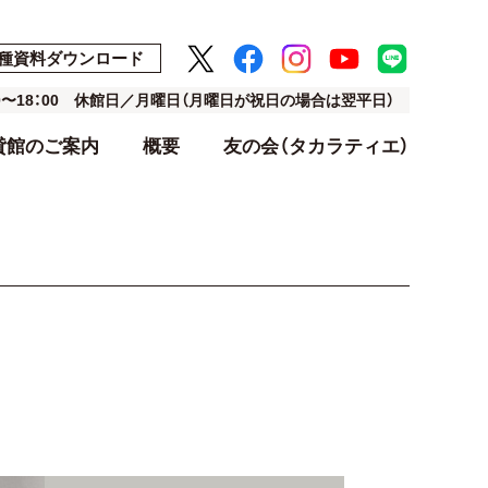
種資料ダウンロード
00〜18：00 休館日／月曜日（月曜日が祝日の場合は翌平日）
貸館のご案内
概要
友の会（タカラティエ）
ト
ト
アクセス・駐車場
利用料金表
設計・デザイン