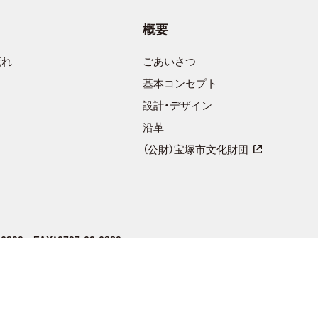
概要
流れ
ごあいさつ
基本コンセプト
設計・デザイン
沿革
（公財）宝塚市文化財団
2-6800
FAX：0797-62-6880
場合は翌平日）、年末年始、その他、設備点検などにより臨時休館する場合があります
おりますが、
コンとの互換性の問題から例外的に「ヽ」のない「塚」を使用しているものです。