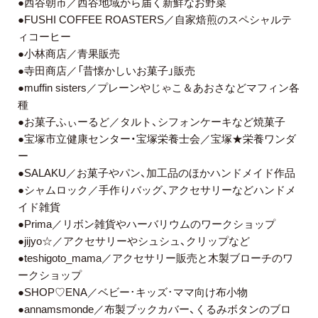
●西谷朝市／西谷地域から届く新鮮なお野菜
●FUSHI COFFEE ROASTERS／自家焙煎のスペシャルテ
ィコーヒー
●小林商店／青果販売
●寺田商店／「昔懐かしいお菓子」販売
●muffin sisters／プレーンやじゃこ＆あおさなどマフィン各
種
●お菓子ふぃーるど／タルト、シフォンケーキなど焼菓子
●宝塚市立健康センター・宝塚栄養士会／宝塚★栄養ワンダ
ー
●SALAKU／お菓子やパン、加工品のほかハンドメイド作品
●シャムロック／手作りバッグ、アクセサリーなどハンドメ
イド雑貨
●Prima／リボン雑貨やハーバリウムのワークショップ
●jijyo☆／アクセサリーやシュシュ、クリップなど
●teshigoto_mama／アクセサリー販売と木製ブローチのワ
ークショップ
●SHOP♡ENA／ベビー･キッズ･ママ向け布小物
●annamsmonde／布製ブックカバー、くるみボタンのブロ