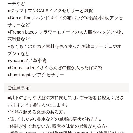
ーチなど
●クラフトマンCALA／アクセサリーと雑貨
●Bon et Bon／ハンドメイドの布バッグや雑貨小物、アクセ
サリーなど
●French Lace／フラワーモチーフの大人服やバッグ、小物、
花雑貨など
●もくもくのたね／素材を色々使った刺繍コラージュやオ
ブジェなど
●yucanna*／革小物
●Omas Laden／さくらんぼの種が入った保温袋
●bumi_agate／アクセサリー
ご注意事項
■以下のような状態の方に関しては、ご来場をお控えくださ
いますようお願いいたします。
・平熱を超える発熱のある方。
・咳、くしゃみ、鼻水などの風邪の症状がある方。
・体調がすぐれない方、嗅覚や味覚の異常がある方。