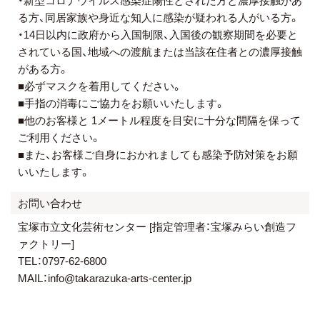
・新型コロナウイルス感染症陽性とされた方と濃厚接触があ
る方、同居家族や身近な知人に感染が疑われる人がいる方。
・14日以内に政府から入国制限、入国後の観察期間を必要と
されている国、地域への渡航または当該在住者との濃厚接触
がある方。
■必ずマスクを着用してください。
■手指の消毒にご協力をお願いいたします。
■他のお客様と 1メートル程度を目安に十分な間隔を保って
ご利用ください。
■また、お客様ご自身におかれましても感染予防対策をお願
いいたします。
お問い合わせ
宝塚市立文化芸術センター [指定管理者：宝塚みらい創造フ
ァクトリー]
TEL：0797-62-6800
MAIL：info@takarazuka-arts-center.jp