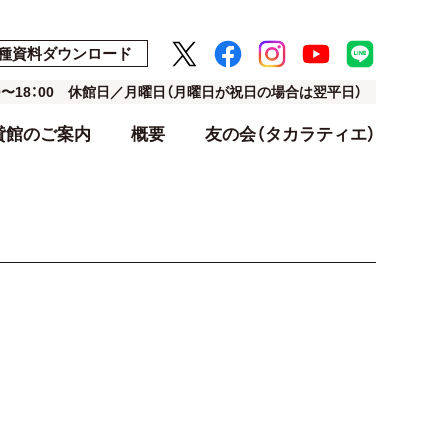
種資料ダウンロード
00〜18：00 休館日／月曜日（月曜日が祝日の場合は翌平日）
貸館のご案内
概要
友の会（タカラティエ）
ト
ト
アクセス・駐車場
利用料金表
設計・デザイン