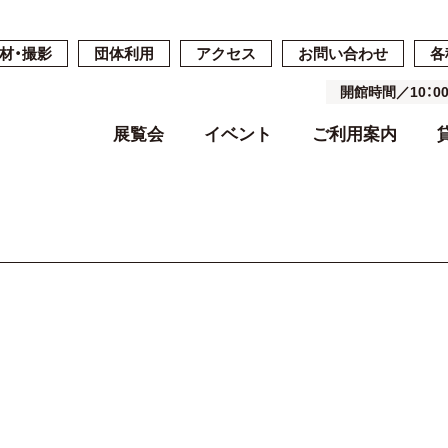
材・撮影
団体利用
アクセス
お問い合わせ
各
開館時間／10：
展覧会
イベント
ご利用案内
開催中・開催予定の展覧会
開催中・開催予定のイベント
開館時間・休館日・料金
ご予約・ご利用の流れ
ごあいさつ
過去の展覧会
過去のイベン
施設案内
施設詳細
基本コンセプ
よくある質問
空き状況
沿革