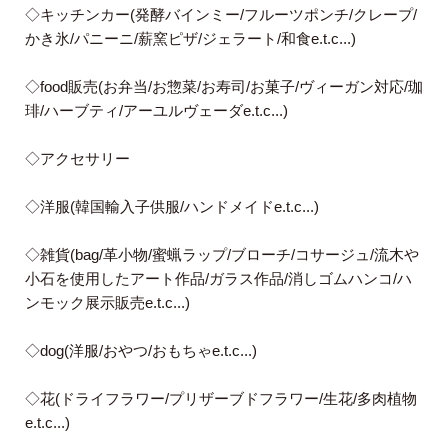
◇キッチンカー(発酵バインミー/フルーツポンチ/クレープ/
かき氷/パニーニ/薪窯ピザ/ジェラート/和食e.t.c...)
◇food販売(お弁当/お惣菜/お寿司/お菓子/ヴィーガン対応/珈
琲/ハーブティ/アーユルヴェーダe.t.c...)
◇アクセサリー
◇洋服(韓国輸入子供服/ハンドメイドe.t.c...)
◇雑貨(bag/革小物/蜜蝋ラップ/ブローチ/コサージュ/流木や
小石を使用したアート作品/ガラス作品/消しゴムハンコ/ハ
ンモック展示販売e.t.c...)
◇dog(洋服/おやつ/おもちゃe.t.c...)
◇花(ドライフラワー/プリザーブドフラワー/生花/多肉植物
e.t.c...)