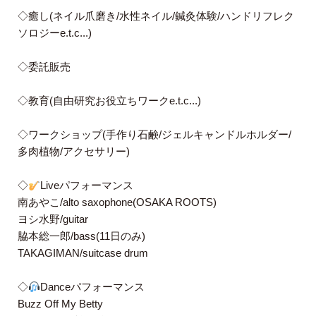
◇癒し(ネイル爪磨き/水性ネイル/鍼灸体験/ハンドリフレク
ソロジーe.t.c...)
◇委託販売
◇教育(自由研究お役立ちワークe.t.c...)
◇ワークショップ(手作り石鹸/ジェルキャンドルホルダー/
多肉植物/アクセサリー)
◇
Liveパフォーマンス
南あやこ/alto saxophone(OSAKA ROOTS)
ヨシ水野/guitar
脇本総一郎/bass(11日のみ)
TAKAGIMAN/suitcase drum
◇
Danceパフォーマンス
Buzz Off My Betty