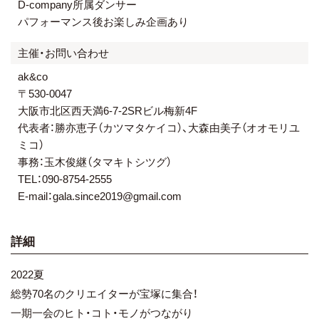
D-company所属ダンサー
パフォーマンス後お楽しみ企画あり
主催・お問い合わせ
ak&co
〒530-0047
大阪市北区西天満6-7-2SRビル梅新4F
代表者：勝亦恵子（カツマタケイコ）、大森由美子（オオモリユ
ミコ）
事務：玉木俊継（タマキトシツグ）
TEL：090-8754-2555
E-mail：gala.since2019@gmail.com
詳細
2022夏
総勢70名のクリエイターが宝塚に集合！
一期一会のヒト・コト・モノがつながり