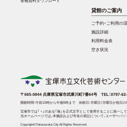
各種資料ダウンロード
貸館のご案内
ご予約・ご利用の
施設詳細
利用料金表
空き状況
〒665-0844
兵庫県宝塚市武庫川町7番64号
TEL：0797-6
開館時間：午前10時から午後6時まで
休館日：月曜日（月曜日が祝日の
宝塚市では「ヽ」のある「塚」を正式文字として使用することに統一して
当ホームページでは、本施設および市名の表記について、ユーザーパソ
Copyright©Takarazuka City All Rights Reserved.