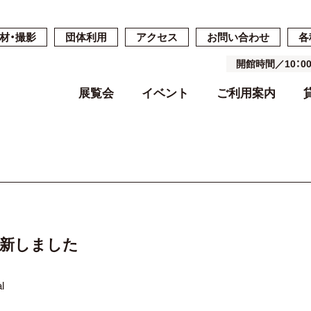
材・撮影
団体利用
アクセス
お問い合わせ
各
開館時間／10：
展覧会
イベント
ご利用案内
開催中・開催予定の展覧会
開催中・開催予定のイベント
開館時間・休館日・料金
ご予約・ご利用の流れ
ごあいさつ
過去の展覧会
過去のイベン
施設案内
施設詳細
基本コンセプ
よくある質問
空き状況
沿革
更新しました
l