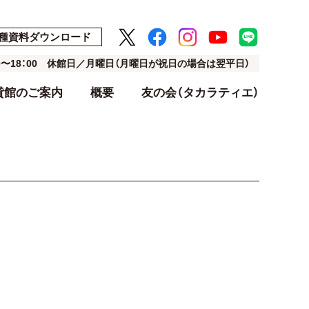
種資料ダウンロード
00〜18：00 休館日／月曜日（月曜日が祝日の場合は翌平日）
貸館のご案内
概要
友の会（タカラティエ）
ト
ト
アクセス・駐車場
利用料金表
設計・デザイン