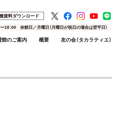
種資料ダウンロード
00〜18：00 休館日／月曜日（月曜日が祝日の場合は翌平日）
貸館のご案内
概要
友の会（タカラティエ）
ト
ト
アクセス・駐車場
利用料金表
設計・デザイン