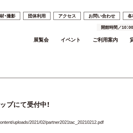
材・撮影
団体利用
アクセス
お問い合わせ
各
開館時間／10：
展覧会
イベント
ご利用案内
開催中・開催予定の展覧会
開催中・開催予定のイベント
開館時間・休館日・料金
ご予約・ご利用の流れ
ごあいさつ
過去の展覧会
過去のイベン
施設案内
施設詳細
基本コンセプ
よくある質問
空き状況
沿革
ショップにて受付中！
-content/uploads/2021/02/partner2021tac_20210212.pdf