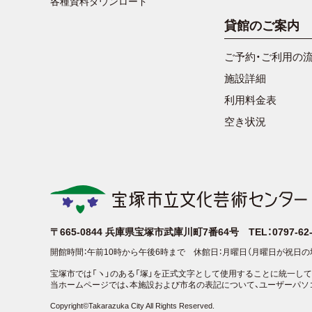
各種資料ダウンロード
貸館のご案内
ご予約・ご利用の
施設詳細
利用料金表
空き状況
〒665-0844
兵庫県宝塚市武庫川町7番64号
TEL：0797-6
開館時間：午前10時から午後6時まで
休館日：月曜日（月曜日が祝日の
宝塚市では「ヽ」のある「塚」を正式文字として使用することに統一して
当ホームページでは、本施設および市名の表記について、ユーザーパソ
Copyright©Takarazuka City All Rights Reserved.