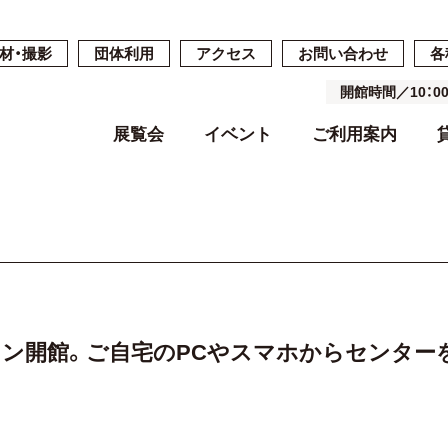
材・撮影
団体利用
アクセス
お問い合わせ
各
開館時間／10：
展覧会
イベント
ご利用案内
開催中・開催予定の展覧会
開催中・開催予定のイベント
開館時間・休館日・料金
ご予約・ご利用の流れ
ごあいさつ
過去の展覧会
過去のイベン
施設案内
施設詳細
基本コンセプ
よくある質問
空き状況
沿革
オンライン開館。ご自宅のPCやスマホからセンタ