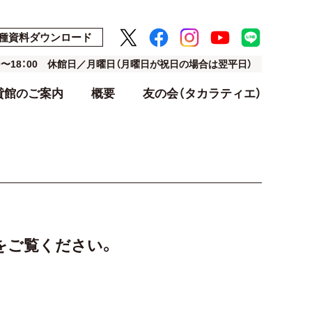
種資料ダウンロード
00〜18：00 休館日／月曜日（月曜日が祝日の場合は翌平日）
貸館のご案内
概要
友の会（タカラティエ）
ト
ト
アクセス・駐車場
利用料金表
設計・デザイン
ーをご覧ください。