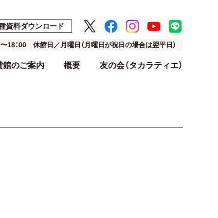
種資料ダウンロード
00〜18：00 休館日／月曜日（月曜日が祝日の場合は翌平日）
貸館のご案内
概要
友の会（タカラティエ）
ト
ト
アクセス・駐車場
利用料金表
設計・デザイン