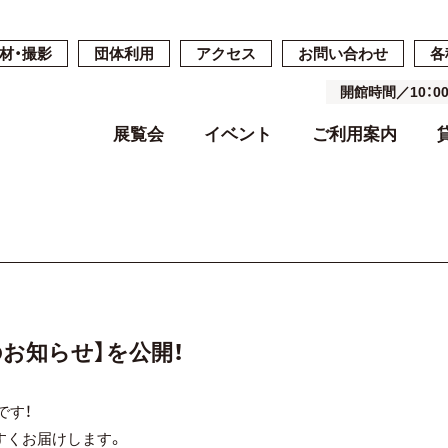
材・撮影
団体利用
アクセス
お問い合わせ
各
開館時間／10：
展覧会
イベント
ご利用案内
開催中・開催予定の展覧会
開催中・開催予定のイベント
開館時間・休館日・料金
ご予約・ご利用の流れ
ごあいさつ
過去の展覧会
過去のイベン
施設案内
施設詳細
基本コンセプ
よくある質問
空き状況
沿革
月のお知らせ】を公開！
です！
すくお届けします。