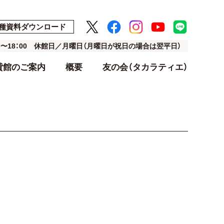
種資料ダウンロード
00〜18：00 休館日／月曜日（月曜日が祝日の場合は翌平日）
貸館のご案内
概要
友の会（タカラティエ）
ト
ト
アクセス・駐車場
利用料金表
設計・デザイン