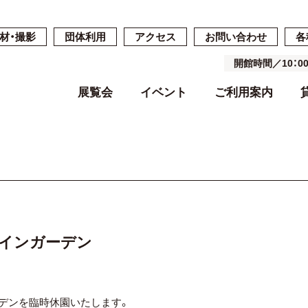
材・撮影
団体利用
アクセス
お問い合わせ
各
開館時間／10：
展覧会
イベント
ご利用案内
開催中・開催予定の展覧会
開催中・開催予定のイベント
開館時間・休館日・料金
ご予約・ご利用の流れ
ごあいさつ
過去の展覧会
過去のイベン
施設案内
施設詳細
基本コンセプ
よくある質問
空き状況
沿革
】メインガーデン
ガーデンを臨時休園いたします。